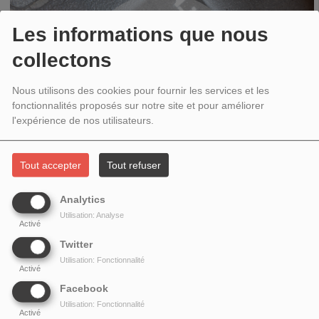
Les informations que nous
collectons
Nous utilisons des cookies pour fournir les services et les
fonctionnalités proposés sur notre site et pour améliorer
l'expérience de nos utilisateurs.
MARDI, DE 18:00 À 19:00
Tout accepter
Tout refuser
Analytics
L'ACTION CITOYENNE AVEC ATTAC
Utilisation: Analyse
Activé
Twitter
Utilisation: Fonctionnalité
Activé
Emission mensuelle
Facebook
Utilisation: Fonctionnalité
Activé
Chaque mois,
l’association Attac
(Association pour la