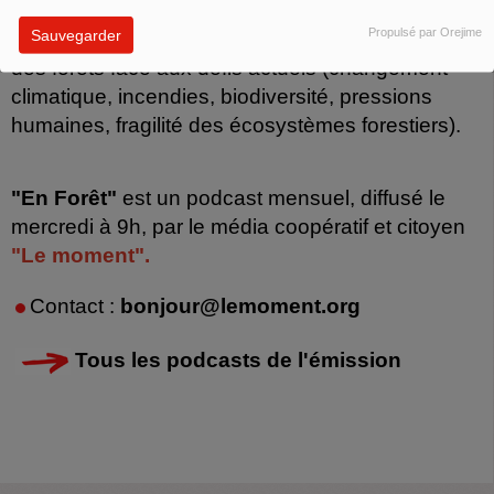
scientifiques et acteurs engagés qui s’impliquent
Propulsé par Orejime
Sauvegarder
pour protéger, préserver et repenser la gestion
des forêts face aux défis actuels (changement
climatique, incendies, biodiversité, pressions
humaines, fragilité des écosystèmes forestiers).
"En Forêt"
est un podcast mensuel, diffusé le
mercredi à 9h, par le média coopératif et citoyen
"Le moment".
Contact :
bonjour@lemoment.org
Tous les podcasts de l'émission