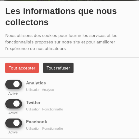
Les informations que nous
collectons
Nous utilisons des cookies pour fournir les services et les
fonctionnalités proposés sur notre site et pour améliorer
l'expérience de nos utilisateurs.
Tout accepter
Tout refuser
MERCREDI, DE 09:00 À 10:00
Analytics
Utilisation: Analyse
Activé
UNE ÉMISSION MENSUELLE IMAGINÉE ET ANIMÉE PAR
Twitter
PHILIPPE LESAFFRE POUR LE MÉDIA LE ZÉPHYR
Utilisation: Fonctionnalité
Activé
(COPRODUITE AVEC LE MOMENT).
Facebook
Utilisation: Fonctionnalité
Activé
En Forêt
donne la parole à des citoyens,