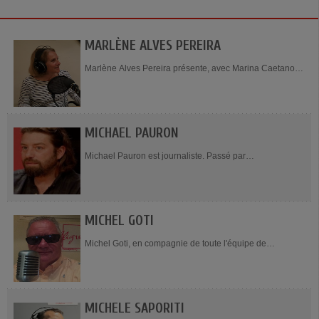
MARLÈNE ALVES PEREIRA
Marlène Alves Pereira présente, avec Marina Caetano,
Maria Gracinda Maranhao et Ana Roseira Rodrigues,
l'émission Lusitania, le samedi de 18h à...
MICHAEL PAURON
Michael Pauron est journaliste. Passé par
l’hebdomadaire Jeune Afrique, auteur de Les
Ambassades de la Françafrique : l’héritage...
MICHEL GOTI
Michel Goti, en compagnie de toute l'équipe de
l'émission, présente Cappuccino, tous les dimanches de
8h à 11h. Il est l'un des animateurs de cette...
MICHELE SAPORITI