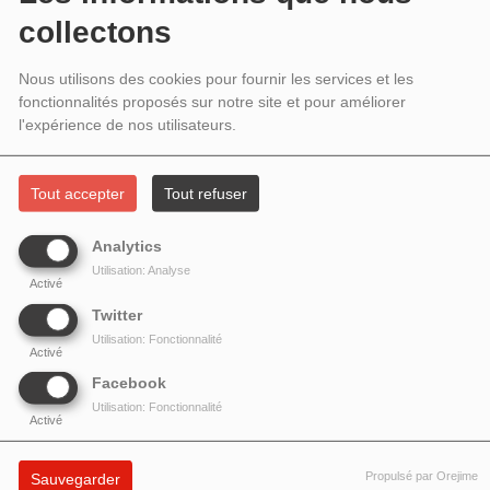
collectons
NATHALIE PÉRIN
Nathalie Périn co-présente l'émission Philosophie au
Nous utilisons des cookies pour fournir les services et les
présent. Voix du Collège international de philosophie.,
fonctionnalités proposés sur notre site et pour améliorer
un samedi par mois, de 16h...
l'expérience de nos utilisateurs.
NICOLE LUZZARDI
Tout accepter
Tout refuser
Nicole Luzzardi, en compagnie de toute l'équipe de
l'émission, présente Cappuccino, tous les dimanches de
Analytics
8h à 11h. Remplaçante numéro...
Utilisation: Analyse
Activé
PASCAL PARETI
Twitter
Pascal Pareti anime avec Chacun son Tempo tous les
Utilisation: Fonctionnalité
Activé
mardis de 20h à 21h – Rediffusion le dimanche de 13h à
14h. Pascal Pareti a débuté...
Facebook
Utilisation: Fonctionnalité
Activé
PATRICK LÉON-EMILE
Patrick Léon-Emile présente l'émission Version
Propulsé par Orejime
Sauvegarder