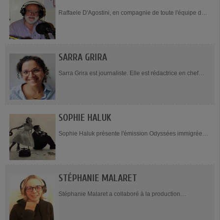
Raffaele D'Agostini, en compagnie de toute l'équipe de
l'émission, présente Cappuccino, tous les dimanches de
8h à 11h. Il ouvre le bal tous les...
SARRA GRIRA
Sarra Grira est journaliste. Elle est rédactrice en chef
d’Orient XXI.
SOPHIE HALUK
Sophie Haluk présente l'émission Odyssées immigrées,
le 3e vendredi du mois, de 10h à 11h. Professeur de
piano au conservatoire, Sophie Haluk a...
STÉPHANIE MALARET
Stéphanie Malaret a collaboré à la production
d’émissions sociétales sur Fréquence Ille et TV Rennes.
Fan de bandes...