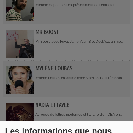
Michele Saporiti est co-présentateur de l'émission
Philosophie au présent, diffusée un samedi par mois de
16h à 17h. Il est directeur de...
MR BOOST
Mr Boost, avec Fuya, Jahry, Alan B et Dock"ez, anime
l'émission Dancehall Reggae Vybz, le samedi de 20h20
à 23h. Il est directeur artistique (Chorégraphe...
MYLÈNE LOUBAS
Mylène Loubas co-anime avec Maelliss Patti l'émission
Horizons Partagés, tous les mercredi à 9h. Originaire de
Toulon dans le var et...
NADIA ETTAYEB
Agrégée de lettres modernes et titulaire d'un DEA en
histoire contemporaine, Nadia Ettayeb anime des
émissions depuis 2005. Elle est présidente...
Les informations que nous