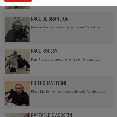
originale, le samedi de 19h à 20h. Contact :
vo@aligrefm.org Facebook de l'émission
PAUL DE BRANCION
Paul de Brancion présente l'émission Chute libre,
chaque vendredi de 18h à 19h. Paul de Brancion est
écrivain de roman et de poésie. Il...
PAUL ROUSSY
Paul Roussy co-présente l'émission Dialogues, un
samedi par mois, de 16h à 17h. Paul Roussy est poète
et professeur de lettres à...
PIETRO MATTIONI
Pietro Mattioni, en compagnie de toute l'équipe de
l'émission, présente Cappuccino, tous les dimanches de
8h à 11h. Remplaçant numéro 1,...
RAFFAELE D'AGOSTINI