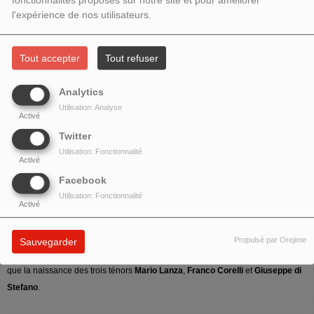
INVITÉ : LE CLUB MARIO LANZA DE
l'expérience de nos utilisateurs.
PARIS
Tout accepter
Tout refuser
Analytics
Utilisation: Analyse
Activé
Twitter
Utilisation: Fonctionnalité
Activé
Facebook
Utilisation: Fonctionnalité
Activé
Floria Rosimiro
,
Alain Fauquier
et
Marcel Azencot
du
Club Mario Lanza de
Propulsé par Orejime
Sauvegarder
Paris
commémorent le centenaire de la mort de
Enrico Caruso
en 1921 ainsi
que la naissance des trois ténors
Mario Lanza
,
Franco Corelli
et
Giuseppe di
Stefano
.