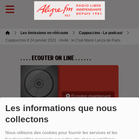
Les émissions en réécoute
Cappuccino - Le podcast
Cappuccino # 24 janvier 2021 - Invité : le Club Mario Lanza de Paris
. . . . ECOUTER ON LINE . . . . . .
Ecoutez maintenant
Les informations que nous
collectons
CAPPUCCINO # 24 JANVIER 2021 -
Nous utilisons des cookies pour fournir les services et les
fonctionnalités proposés sur notre site et pour améliorer