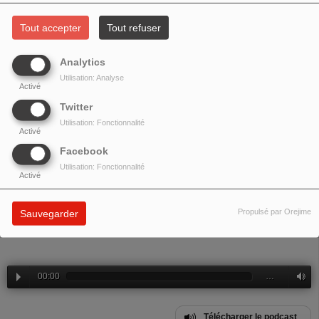
SERGIO CAPUTO
Tout accepter
Tout refuser
Analytics
Utilisation: Analyse
Activé
Twitter
Utilisation: Fonctionnalité
Activé
Facebook
Utilisation: Fonctionnalité
Activé
Le chanteur
Sergio Caputo
invité pour son concert à
L'Osteria
est reçu par
Propulsé par Orejime
Sauvegarder
Fabrice Masera
de
Evviva la Pappa
00:00
…
Télécharger le podcast