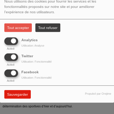
PORTRAIT DE MARIE JOSÉ PEREC
Nous utilisons des cookies pour fournir les services et les
fonctionnalités proposés sur notre site et pour améliorer
l'expérience de nos utilisateurs.
Tout accepter
Tout refuser
Analytics
Utilisation: Analyse
Activé
Twitter
Utilisation: Fonctionnalité
Activé
Facebook
Utilisation: Fonctionnalité
Activé
ous les vendredis à 19h, découvrez des portraits de Légendes du sport
Féminin.
Propulsé par Orejime
Sauvegarder
Une heure d’histoires, d'inspirations et de partages, pour célébrer le talent et la
détermination des sportives d’hier et d’aujourd’hui.