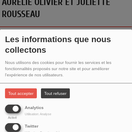
AURÉLIE OLIVIER ET JULIETTE
ROUSSEAU
Les informations que nous
collectons
Nous utilisons des cookies pour fournir les services et les
fonctionnalités proposés sur notre site et pour améliorer
l'expérience de nos utilisateurs.
Tout accepter
Tout refuser
Discussion avec l'autrice du recueil de poésie
Mon corps
Analytics
de ferme
et son éditrice.
Mon corps de ferme
, publié par
Utilisation: Analyse
Activé
Aurélie Olivier
en janvier 2023 aux Éditions du Commun.
Twitter