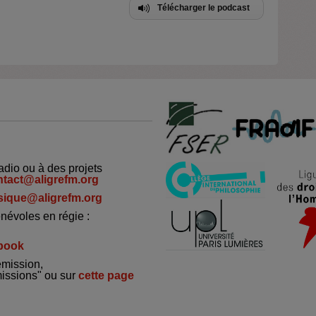
Télécharger le podcast
adio ou à des projets
ntact@aligrefm.org
ique@aligrefm.org
névoles en régie :
book
émission,
missions" ou sur
cette page