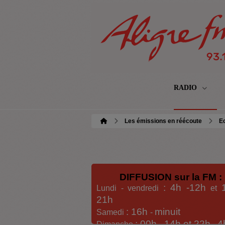
RADIO
Les émissions en réécoute
Ec
DIFFUSION sur la FM :
: 4h -12h
Lundi - vendredi
et
21h
: 16h
minuit
Samedi
-
: 00h -
14h et 22h
4
Dimanche
-