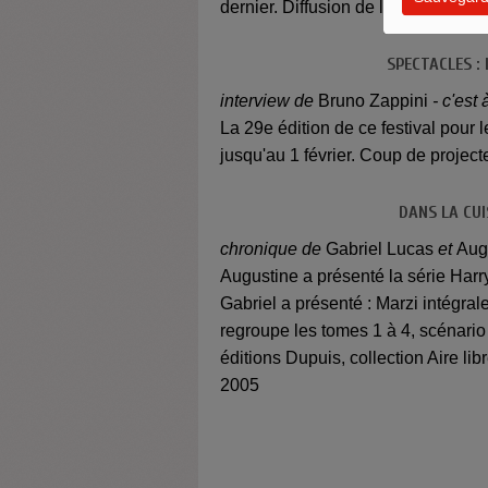
dernier. Diffusion de la première pa
SPECTACLES : 
interview de
Bruno Zappini
- c'est
La 29e édition de ce festival pour
jusqu'au 1 février. Coup de projec
DANS LA CUI
chronique de
Gabriel Lucas
et
Aug
Augustine a présenté la série Harry
Gabriel a présenté : Marzi intégra
regroupe les tomes 1 à 4, scénari
éditions Dupuis, collection Aire li
2005