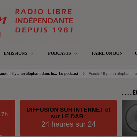
EMISSIONS
PODCASTS
FAIRE UN DON
oute ! il y a un éléphant dans le...- Le podcast
Ecoute ! Il y a un éléphant...
. . . .
DIFFUSION SUR INTERNET et
17h
-
sur LE DAB
:
24 heures sur 24
h