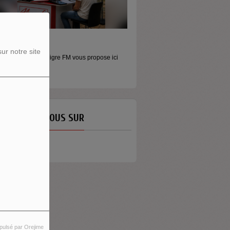
ORS LES MURS
ur notre site
icros baladeurs Aligre FM vous propose ici
'écouter des...
ETROUVEZ-NOUS SUR
pulsé par Orejime