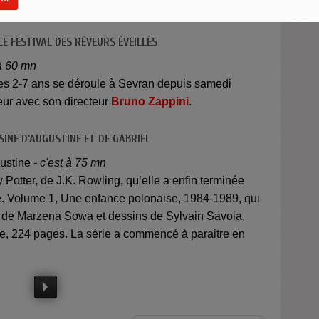
rtie, et la suite, la semaine prochaine.
LE FESTIVAL DES RÊVEURS ÉVEILLÉS
 à 60 mn
 les 2-7 ans se déroule à Sevran depuis samedi
teur avec son directeur
Bruno Zappini
.
SINE D'AUGUSTINE ET DE GABRIEL
ustine
- c'est à 75 mn
 Potter, de J.K. Rowling, qu’elle a enfin terminée
le. Volume 1, Une enfance polonaise, 1984-1989, qui
o de Marzena Sowa et dessins de Sylvain Savoia,
bre, 224 pages. La série a commencé à paraitre en