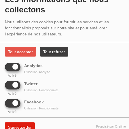
2023 : MUSIQUE ROMANTIQUE ET
collectons
LITTÉRATURE
Nous utilisons des cookies pour fournir les services et les
fonctionnalités proposés sur notre site et pour améliorer
l'expérience de nos utilisateurs.
Tout accepter
Tout refuser
Analytics
Utilisation: Analyse
Activé
Twitter
Utilisation: Fonctionnalité
Activé
Facebook
HARMONIE DU SOIR # 83 : MUSIQUE ROMANTIQUE ET
Utilisation: Fonctionnalité
LITTÉRATURE
Activé
Trois figures littéraires exercent une influence décisive sur
Propulsé par Orejime
Sauvegarder
les compositeurs du 19e siècle et le mouvement romantique