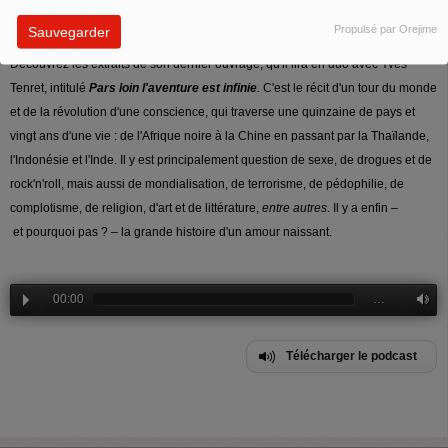
beaucoup sont parus dans la presse ou sur Internet.
Propulsé par Orejime
Sauvegarder
Découvrez les extraits de son dernier ouvrage, qu'il lira en duo avec Yves
Tenret, intitulé
Pars loin l'aventure est infinie
.
C'est le récit
d'un tour du monde
et de la révolution d'une conscience, qui traverse une quinzaine de pays et
vingt ans d'une vie : de l'Afrique noire à la Chine en passant par la Thaïlande,
l'Indonésie et l'Inde. Il y est principalement question de sexe, de drogues et de
rock'n'roll, mais aussi de mondialisation, de terrorisme, de pédophilie, de
complotisme, de religion, d'art et de littérature,
entre autres
. Il y a enfin –
et pourquoi pas ? – la grande histoire d'un amour naissant.
00:00
…
Télécharger le podcast