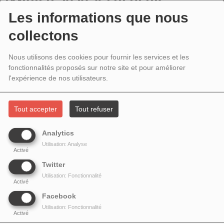
JANVIER 2020 # FRÉDÉRIC
Les informations que nous
GOURNAY NOUS LIT DES PAGES DE
collectons
SON ROMAN INÉDIT PARS LOIN
Nous utilisons des cookies pour fournir les services et les
L'AVENTURE EST INFINIE
fonctionnalités proposés sur notre site et pour améliorer
l'expérience de nos utilisateurs.
Tout accepter
Tout refuser
Analytics
Utilisation: Analyse
Activé
Twitter
Utilisation: Fonctionnalité
Activé
Facebook
Utilisation: Fonctionnalité
Frédéric Gournay
est né en 1969 et vit à Paris. Il a déjà publié sept livres aux
Activé
éditions de l'Irrémissible, quatre romans et trois recueils de textes, dont