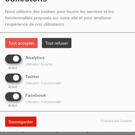
2022 - ANDREA COHEN,
AUTOPORTRAIT EN MUSICIENNE
Nous utilisons des cookies pour fournir les services et les
fonctionnalités proposés sur notre site et pour améliorer
l'expérience de nos utilisateurs.
Tout accepter
Tout refuser
Analytics
Utilisation: Analyse
Activé
Twitter
Utilisation: Fonctionnalité
Activé
Facebook
Andrea Cohen
Utilisation: Fonctionnalité
Activé
Musicienne d’origine argentine, pianiste, compositrice et
Propulsé par Orejime
Sauvegarder
artiste radio, elle poursuit une démarche artistique
pluridisciplinaire dans laquelle la musique, le théâtre et la