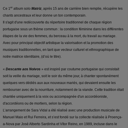
er
Ce 1
album solo
Matriz
, après 15 ans de carrière bien remplie, récupère les
chants ancestraux et leur donne un ton contemporain.
Il s'agit d'une redécouverte du répertoire traditionnel de chaque région
portugaise sous un thème commun : la condition féminine dans les différentes
étapes de la vie des femmes, du berceau à la mort, du travail au mariage.
Avec pour principal objectif artistique la valorisation et la promotion des
musiques traditionnelles, en tant que vecteur culturel et ethnographique de
notre matrice identitaire, (d’où le titre).
«
Descante aos Noivos
» est inspiré par coutume portugaise qui consistait
soit la veille du mariage, soit le soir du même jour, à chanter spontanément
quelques vers dédiés aux aux nouveaux mariés, qui devaient ensuite les
rembourser avec de la nourriture, notamment de la viande. Cette tradition était
chantée uniquement à la voix ou accompagnée d'un accordéoniste,
d'accordéons ou de mortiers, selon la région.
L’arrangement de Sara Vidal a été réalisé avec une production musicale de
Manuel Maio et Rui Ferreira, et s’est fondé sur la collecte réalisée à Proença-
a-Nova par José Alberto Sardinha et Vítor Reino, en 1989, incluse dans le