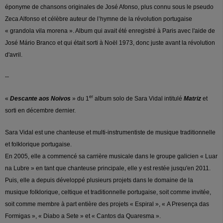
éponyme de chansons originales de José Afonso, plus connu sous le pseudo
Zeca Alfonso et célèbre auteur de l’hymne de la révolution portugaise
« grandola vila morena ». Album qui avait été enregistré à Paris avec l'aide de
José Mário Branco et qui était sorti à Noël 1973, donc juste avant la révolution
d'avril.
--
er
«
Descante aos Noivos
» du 1
album solo de Sara Vidal intitulé
Matriz
et
sorti en décembre dernier.
Sara Vidal est une chanteuse et multi-instrumentiste de musique traditionnelle
et folklorique portugaise.
En 2005, elle a commencé sa carrière musicale dans le groupe galicien « Luar
na Lubre » en tant que chanteuse principale, elle y est restée jusqu'en 2011.
Puis, elle a depuis développé plusieurs projets dans le domaine de la
musique folklorique, celtique et traditionnelle portugaise, soit comme invitée,
soit comme membre à part entière des projets « Espiral », « A Presença das
Formigas », « Diabo a Sete » et « Cantos da Quaresma ».