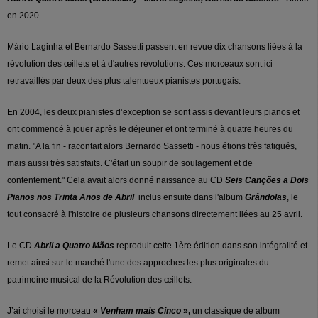
en 2020
Mário Laginha et Bernardo Sassetti passent en revue dix chansons liées à la
révolution des œillets et à d'autres révolutions. Ces morceaux sont ici
retravaillés par deux des plus talentueux pianistes portugais.
En 2004, les deux pianistes d’exception se sont assis devant leurs pianos et
ont commencé à jouer après le déjeuner et ont terminé à quatre heures du
matin. "A la fin - racontait alors Bernardo Sassetti - nous étions très fatigués,
mais aussi très satisfaits. C'était un soupir de soulagement et de
contentement." Cela avait alors donné naissance au CD
Seis Canções a Dois
Pianos nos Trinta Anos de Abril
inclus ensuite dans l'album
Grândolas
, le
tout consacré à l'histoire de plusieurs chansons directement liées au 25 avril.
Le CD
Abril a Quatro Mãos
reproduit cette 1ère édition dans son intégralité et
remet ainsi sur le marché l'une des approches les plus originales du
patrimoine musical de la Révolution des œillets.
J’ai choisi le morceau
«
Venham mais Cinco
»,
un classique de album