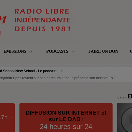
EMISSIONS
PODCASTS
FAIRE UN DON
d School New School - Le podcast
njamin Epps revient sur son parcours et nous présente son dernier Ep !
. . . .
DIFFUSION SUR INTERNET et
17h
-
sur LE DAB
:
24 heures sur 24