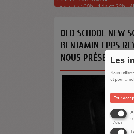
: 00h -
14h et 22h
4
Dimanche
-
OLD SCHOOL NEW SC
BENJAMIN EPPS RE
NOUS PRÉSENTE SON
Les i
Nous utiliso
et pour amél
Tout accep
A
Ut
Activé
T