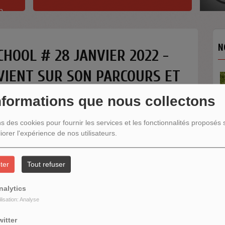
h
N
HOOL # 28 JANVIER 2022 -
VIENT SUR SON PARCOURS ET
 DERNIER EP !
nformations que nous collectons
ns des cookies pour fournir les services et les fonctionnalités proposés s
iorer l'expérience de nos utilisateurs.
N
ter
Tout refuser
nalytics
ilisation: Analyse
witter