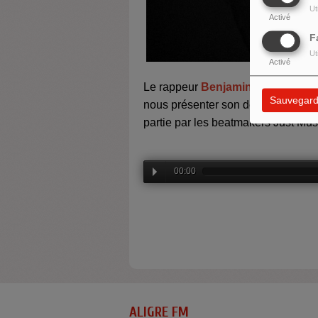
Ut
Activé
F
Ut
Activé
Le rappeur
Benjamin Epps
était l
Sauvegard
nous présenter son dernier EP
Vou
partie par les beatmakers Just Mus
00:00
ALIGRE FM