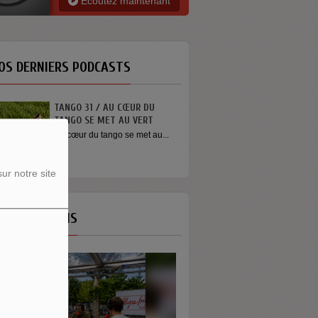
Ecoutez maintenant
OS DERNIERS PODCASTS
TANGO 31 / AU CŒUR DU
TANGO SE MET AU VERT
Au cœur du tango se met au...
ur notre site
OS ÉMISSIONS