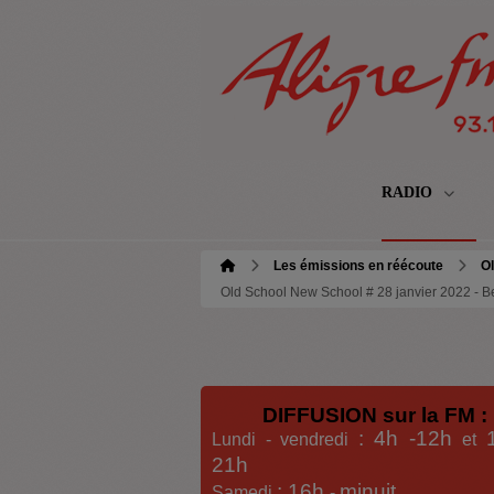
RADIO
Les émissions en réécoute
Ol
Old School New School # 28 janvier 2022 - Be
DIFFUSION sur la FM :
: 4h -12h
Lundi - vendredi
et
21h
: 16h
minuit
Samedi
-