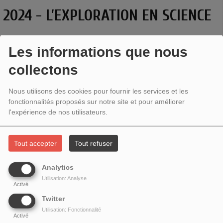
2024 - L’EXPLORATION EN SCIENCE
Les informations que nous
collectons
Nous utilisons des cookies pour fournir les services et les
fonctionnalités proposés sur notre site et pour améliorer
l'expérience de nos utilisateurs.
Tout accepter
Tout refuser
Analytics
L’exploration en science
Utilisation: Analyse
Activé
Bien souvent, la figure de l’explorateur nous évoque celle
Twitter
de l’aventurier qui découvre des contrées sauvages à l’autre
Utilisation: Fonctionnalité
Activé
bout du monde. Mais les explorations scientifiques peuvent