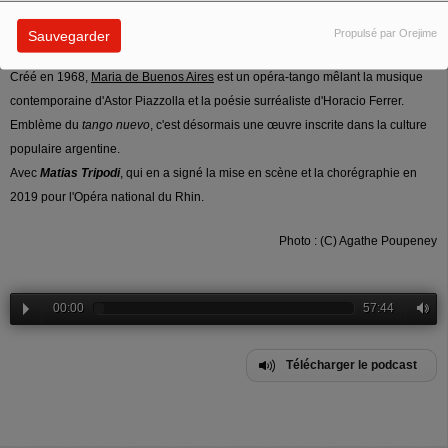
Diffusion : 7 mai 2026 (18)
Propulsé par Orejime
Sauvegarder
Créé en 1968,
Maria de Buenos Aires
est un opéra-tango mêlant la musique
contemporaine d'Astor Piazzolla et la poésie surréaliste d'Horacio Ferrer.
Emblème du
tango nuevo
, c'est désormais une œuvre inscrite dans la culture
populaire argentine.
Avec
Matias Tripodi
, qui en a signé la mise en scène et la chorégraphie en
2019 pour l'Opéra national du Rhin.
Photo : (C) Agathe Poupeney
00:00
57:44
Télécharger le podcast