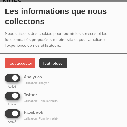
AIRES
Les informations que nous
collectons
Nous utilisons des cookies pour fournir les services et les
fonctionnalités proposés sur notre site et pour améliorer
l'expérience de nos utilisateurs.
Tout accepter
Tout refuser
Analytics
Utilisation: Analyse
Activé
Twitter
Utilisation: Fonctionnalité
Activé
MARIA DE BUENOS AIRES
Facebook
Utilisation: Fonctionnalité
Activé
Catégorie : Musique - Astor Piazzolla