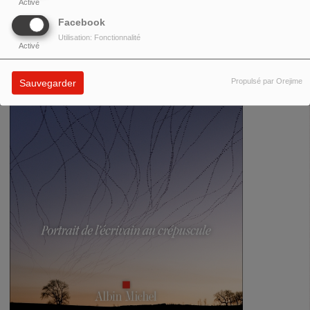
Activé
Facebook
Utilisation: Fonctionnalité
Activé
Propulsé par Orejime
Sauvegarder