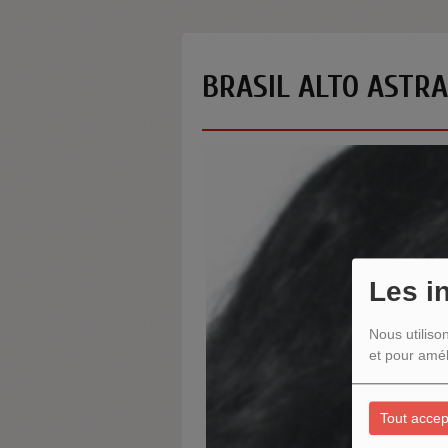
BRASIL ALTO ASTRA
Les i
Nous utiliso
et pour amél
Tout accep