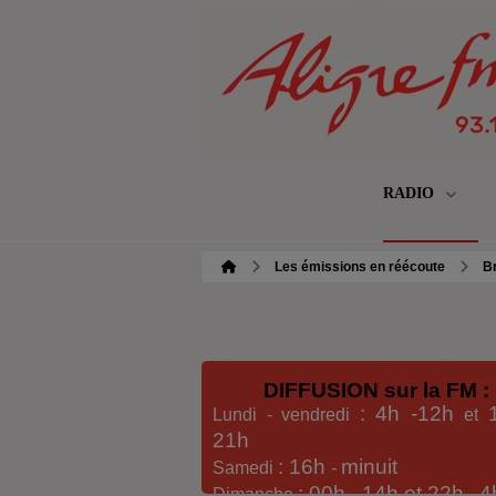
RADIO
Les émissions en réécoute
Br
DIFFUSION sur la FM :
: 4h -12h
Lundi - vendredi
et
21h
: 16h
minuit
Samedi
-
: 00h -
14h et 22h
4
Dimanche
-