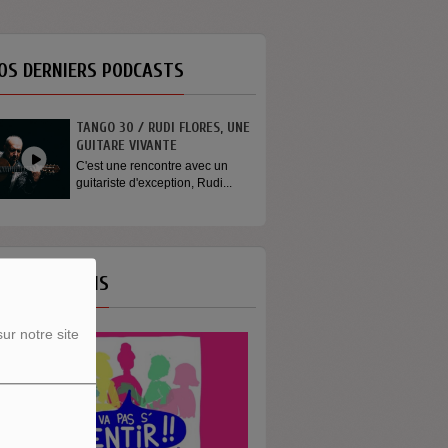
OS DERNIERS PODCASTS
TANGO 30 / RUDI FLORES, UNE
GUITARE VIVANTE
C'est une rencontre avec un
guitariste d'exception, Rudi...
OS ÉMISSIONS
ur notre site