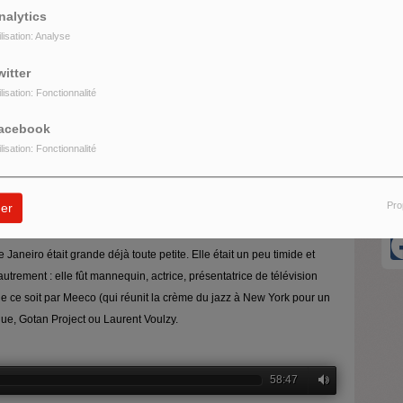
nalytics
ilisation: Analyse
witter
O
ilisation: Fonctionnalité
U
acebook
ilisation: Fonctionnalité
R
Pro
er
Janeiro était grande déjà toute petite. Elle était un peu timide et
autrement : elle fût mannequin, actrice, présentatrice de télévision
ue ce soit par Meeco (qui réunit la crème du jazz à New York pour un
ague, Gotan Project ou Laurent Voulzy.
58:47