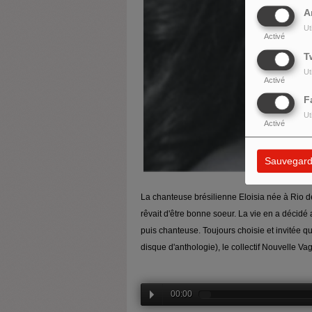
A
Ut
Activé
T
Ut
Activé
F
Ut
Activé
Sauvegard
La chanteuse brésilienne Eloisia née à Rio de 
rêvait d'être bonne soeur. La vie en a décidé 
puis chanteuse. Toujours choisie et invitée q
disque d'anthologie), le collectif Nouvelle V
00:00