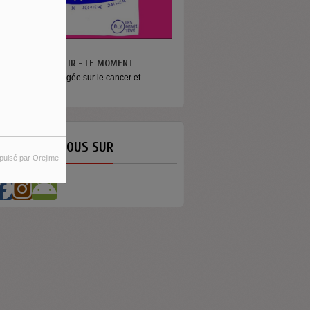
N VA PAS S’MENTIR - LE MOMENT
ne émission engagée sur le cancer et...
ETROUVEZ-NOUS SUR
pulsé par Orejime