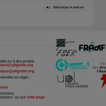
Télécharger le podcast
adio ou à des projets
ntact@aligrefm.org
ique@aligrefm.org
névoles en régie :
book
émission,
missions" ou sur
cette page