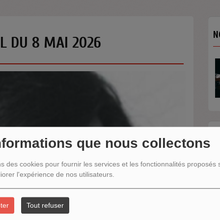
N
L DU 8 MAI 2026
N
nformations que nous collectons
ns des cookies pour fournir les services et les fonctionnalités proposés s
iorer l'expérience de nos utilisateurs.
ter
Tout refuser