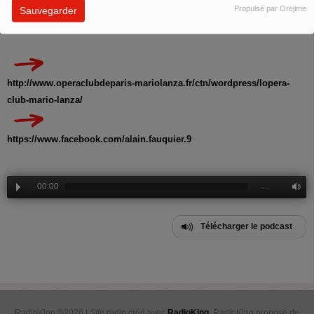
Propulsé par Orejime
Sauvegarder
https://www.facebook.com/floria.rosimiro/?locale=fr_FR
http://www.operaclubdeparis-mariolanza.fr/ctn/wordpress/lopera-
club-mario-lanza/
https://www.facebook.com/alain.fauquier.9
00:00
…
Télécharger le podcast
RadioKing ©2026 | Site radio créé avec
RadioKing
. RadioKing propose de