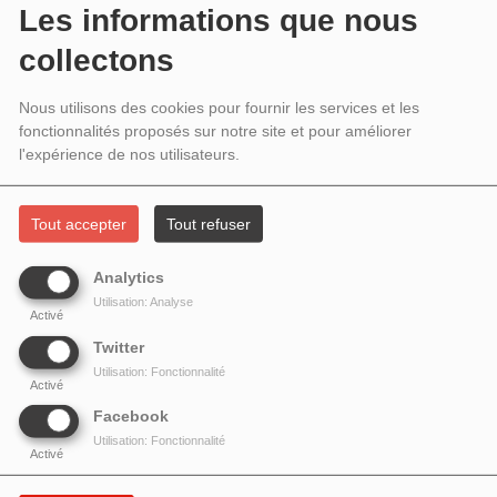
INVITÉ : LE CLUB MARIO LANZA DE
Les informations que nous
PARIS
collectons
Nous utilisons des cookies pour fournir les services et les
fonctionnalités proposés sur notre site et pour améliorer
l'expérience de nos utilisateurs.
Tout accepter
Tout refuser
Analytics
Utilisation: Analyse
Activé
Twitter
Utilisation: Fonctionnalité
Activé
Floria Rosimiro
,
Alain Fauquier
et
Marcel Azencot
du
Facebook
Club Mario Lanza de Paris
présentent les "
voix
Utilisation: Fonctionnalité
espagnoles
", les ténors comme Miguel Fleta, Placido
Activé
Domingo, Alfredo Kraus, José Carreras...