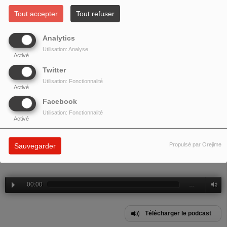
SPÉCIALE FÊTES DE FIN D'ANNÉE
Tout accepter
Tout refuser
Analytics
Utilisation: Analyse
Activé
Twitter
Utilisation: Fonctionnalité
Activé
Facebook
Utilisation: Fonctionnalité
Activé
Propulsé par Orejime
Sauvegarder
Emission spéciale fêtes de fin d'année.
00:00
…
Télécharger le podcast