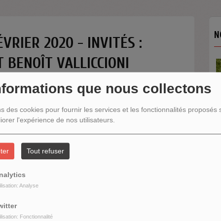
N
VRIER 2020 - INVITÉS :
 BENOÎT VALLICCIONI
nformations que nous collectons
ns des cookies pour fournir les services et les fonctionnalités proposés s
iorer l'expérience de nos utilisateurs.
N
ter
Tout refuser
nalytics
ilisation: Analyse
witter
ilisation: Fonctionnalité