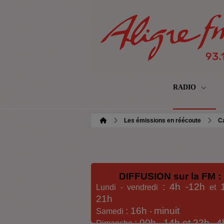
RADIO
Les émissions en réécoute
C
DIFFUSION sur la FM :
: 4h -12h
Lundi - vendredi
et
21h
: 16h
minuit
Samedi
-
: 00h -
14h et 22h
4
Dimanche
-