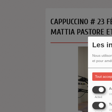
CAPPUCCINO # 23 FÉ
MATTIA PASTORE ET
Les i
Nous utiliso
et pour amél
Tout accep
A
Ut
Activé
T
Ut