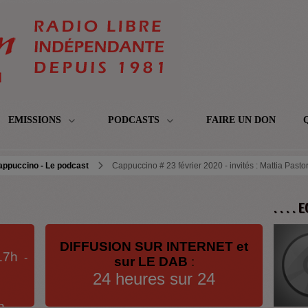
EMISSIONS
PODCASTS
FAIRE UN DON
appuccino - Le podcast
Cappuccino # 23 février 2020 - invités : Mattia Pastor
. . . .
DIFFUSION SUR INTERNET et
17h
-
sur LE DAB
:
24 heures sur 24
h