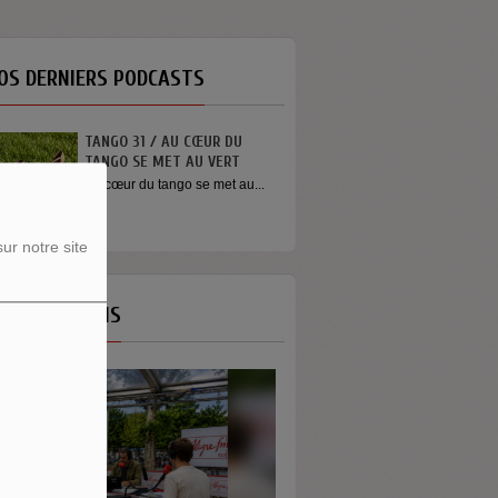
OS DERNIERS PODCASTS
TANGO 31 / AU CŒUR DU
TANGO SE MET AU VERT
Au cœur du tango se met au...
ur notre site
OS ÉMISSIONS