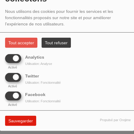
2025 - HOMMAGE À CLAUDIA
CARDINALE, INVITÉ CLAUDE
Nous utilisons des cookies pour fournir les services et les
fonctionnalités proposés sur notre site et pour améliorer
MALPELI
l'expérience de nos utilisateurs.
Tout accepter
Tout refuser
Analytics
Utilisation: Analyse
Activé
Twitter
Utilisation: Fonctionnalité
Activé
Facebook
Utilisation: Fonctionnalité
Activé
Hommage à la comédienne
Claudia Cardinale
suivi d'une rencontre avec
Propulsé par Orejime
Sauvegarder
Claude Malpel
i qui nous présente son parcours d'imigration.