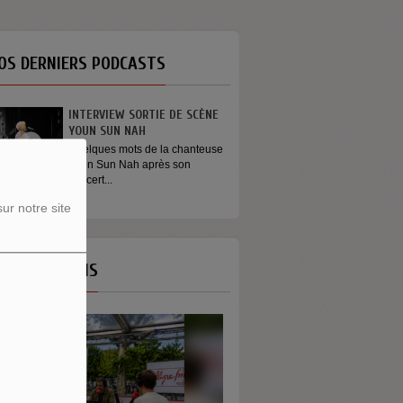
OS DERNIERS PODCASTS
INTERVIEW SORTIE DE SCÈNE
YOUN SUN NAH
Quelques mots de la chanteuse
Youn Sun Nah après son
concert...
ur notre site
OS ÉMISSIONS