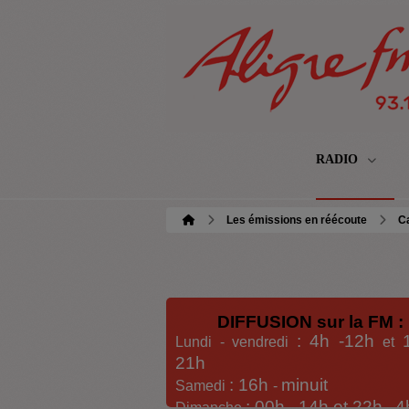
RADIO
Les émissions en réécoute
C
DIFFUSION sur la FM :
: 4h -12h
Lundi - vendredi
et
21h
: 16h
minuit
Samedi
-
: 00h -
14h et 22h
4
Dimanche
-