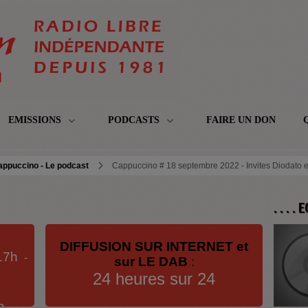
EMISSIONS
PODCASTS
FAIRE UN DON
appuccino - Le podcast
Cappuccino # 18 septembre 2022 - Invites Diodato e
. . . .
DIFFUSION SUR INTERNET et
17h
-
sur LE DAB
:
24 heures sur 24
h