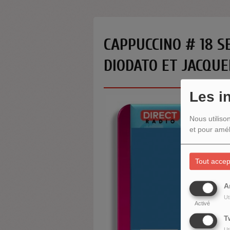
CAPPUCCINO # 18 S
DIODATO ET JACQUE
Les i
Nous utiliso
et pour amél
Tout accep
A
Ut
Activé
T
Ut