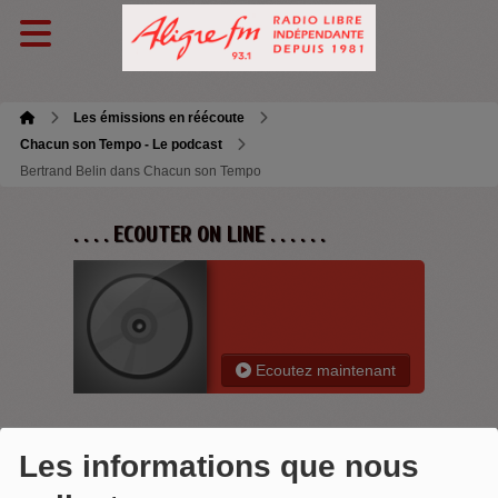
Les émissions en réécoute
Chacun son Tempo - Le podcast
Bertrand Belin dans Chacun son Tempo
. . . . ECOUTER ON LINE . . . . . .
Ecoutez maintenant
Les informations que nous
BERTRAND BELIN DANS CHACUN