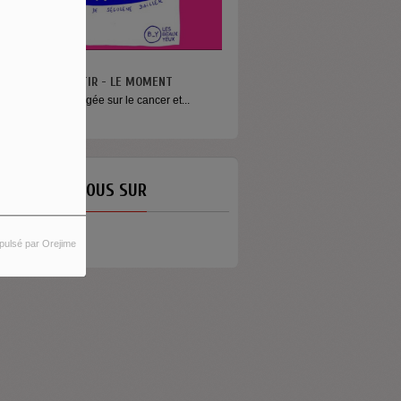
N VA PAS S’MENTIR - LE MOMENT
ne émission engagée sur le cancer et...
ETROUVEZ-NOUS SUR
pulsé par Orejime