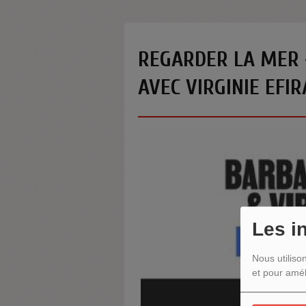
REGARDER LA MER 
AVEC VIRGINIE EFIR
Les i
Nous utiliso
et pour amél