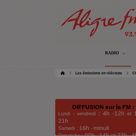
RADIO
Les émissions en réécoute
C
DIFFUSION sur la FM :
: 4h -12h
Lundi - vendredi
et
21h
: 16h
minuit
Samedi
-
: 00h -
14h et 22h
4
Dimanche
-