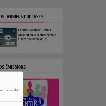
OS DERNIERS PODCASTS
LA VOIX DU HANDISPORT
Un sport où le silence compte
autant que le ballon, où...
OS ÉMISSIONS
ur notre site