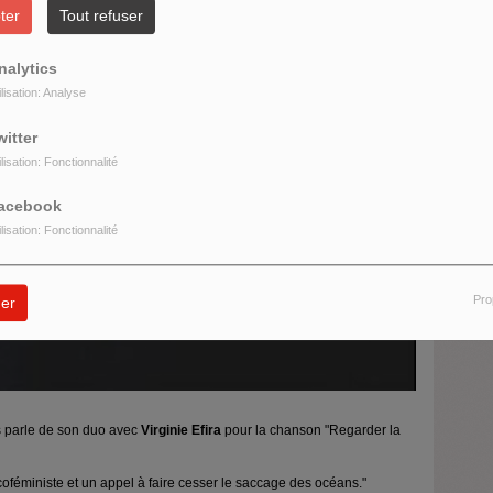
ter
Tout refuser
nalytics
ilisation: Analyse
O
U
witter
ilisation: Fonctionnalité
acebook
R
ilisation: Fonctionnalité
Pro
er
s parle de son duo avec
Virginie Efira
pour la chanson "Regarder la
oféministe et un appel à faire cesser le saccage des océans."