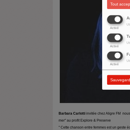
Tout accep
A
Ut
Activé
T
Ut
Activé
F
Ut
Activé
Sauvegard
Barbara Carlotti
invitée chez Aligre FM nou
mer" au profit Explore & Preserve
" Cette chanson entre femmes est un geste éc