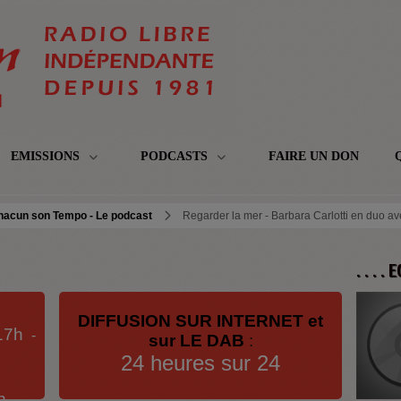
EMISSIONS
PODCASTS
FAIRE UN DON
hacun son Tempo - Le podcast
Regarder la mer - Barbara Carlotti en duo ave
. . . .
DIFFUSION SUR INTERNET et
17h
-
sur LE DAB
:
24 heures sur 24
h