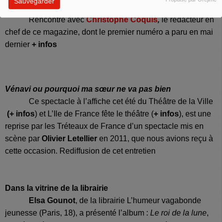
Sauvegarder
leurs connaissances numériques :
Rencontre avec
Christophe Coquis
,
le rédacteur en
chef de ce magazine, dont le premier numéro a paru en mai
dernier
+ infos
Vénavi ou pourquoi ma sœur ne va pas bien
Ce spectacle à l’affiche cet été du Théâtre de la Ville
(+ infos
) et L’Ile de France fête le théâtre (
+ infos
), est une
reprise par les Tréteaux de France d’un spectacle mis en
scène par
Olivier Letellier
en 2011, que nous avions reçu à
cette occasion. Rediffusion de cet entretien
Dans la vitrine de la librairie
Elsa Gounot
, de la librairie L’humeur vagabonde
jeunesse (Paris, 18), a présenté l’album :
Le roi de la lune
,