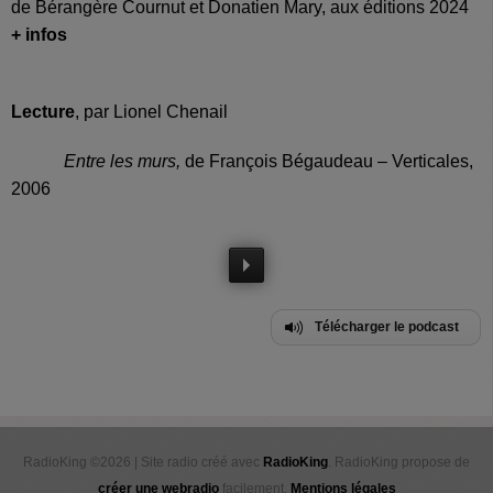
de Bérangère Cournut et Donatien Mary, aux éditions 2024
+ infos
Lecture
, par Lionel Chenail
Entre les murs,
de François Bégaudeau – Verticales,
2006
Télécharger le podcast
RadioKing ©2026 | Site radio créé avec
RadioKing
. RadioKing propose de
créer une webradio
facilement.
Mentions légales