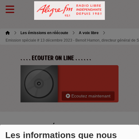
Les émissions en réécoute
A voix libre
Emission spéciale # 13 décembre 2023 - Benoit Hamon, directeur général de 
. . . . ECOUTER ON LINE . . . . . .
Ecoutez maintenant
EMISSION SPÉCIALE # 13
Les informations que nous