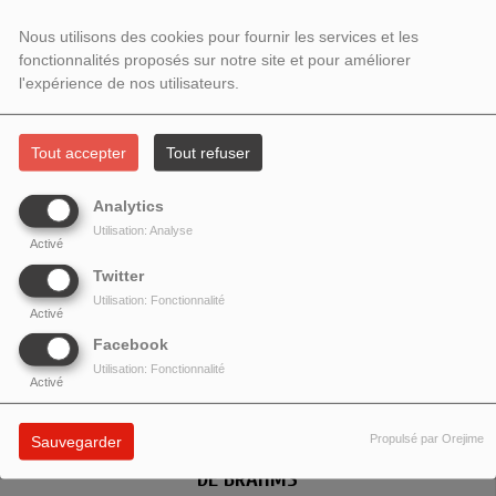
DÉCEMBRE 2023 - L'OEUVRE POUR
Nous utilisons des cookies pour fournir les services et les
fonctionnalités proposés sur notre site et pour améliorer
PIANO SEUL DE BRAHMS
l'expérience de nos utilisateurs.
Tout accepter
Tout refuser
Analytics
Utilisation: Analyse
Activé
Twitter
Utilisation: Fonctionnalité
Activé
Facebook
Utilisation: Fonctionnalité
Activé
Propulsé par Orejime
Sauvegarder
HARMONIE DU SOIR # 96 - L'OEUVRE POUR PIANO SEUL
DE BRAHMS