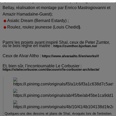
I
nterviews de jeunes futurs archis
(Reportage
Gabrielle
Bellay
, réalisation et montage par Enrico Mastrogiovanni et
Amazir Hamadaïne-Guest);
Asiatic Dream (Bernard Estardy) ;
Roulez, roulez jeunesse (Louis Chedid
)
.
Parmi les projets ayant inspiré Shaï, ceux de Peter Zumtor,
où le bois règne en maitre :
https://zumthor.bjorkan.no/
Ceux de Alvar Altho :
https://www.alvaraalto.fi/en/works/#
Et, bien sûr, l’incontournable Le Corbusier :
https://sitelecorbusier.com/decouvrir/le-corbusier-architecte/
Quelques-uns des dessins et plans de Shaï, évoqués lors de l'entretien.