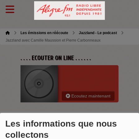
Les émissions en réécoute
Jazzland - Le podcast
Jazzland avec Camille Maussion et Pierre Carbonneaux
. . . . ECOUTER ON LINE . . . . . .
Ecoutez maintenant
Les informations que nous
JAZZLAND AVEC CAMILLE
collectons