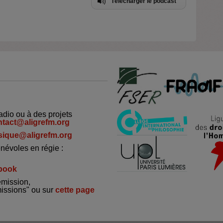
Télécharger le podcast
adio ou à des projets
ntact@aligrefm.org
ique@aligrefm.org
névoles en régie :
book
émission,
missions" ou sur
cette page