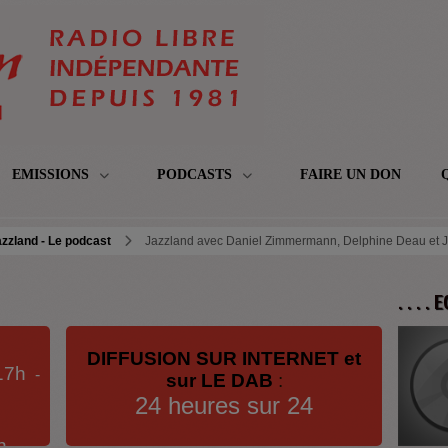
EMISSIONS
PODCASTS
FAIRE UN DON
zzland - Le podcast
Jazzland avec Daniel Zimmermann, Delphine Deau et J
. . . .
DIFFUSION SUR INTERNET et
17h
-
sur LE DAB
:
24 heures sur 24
h