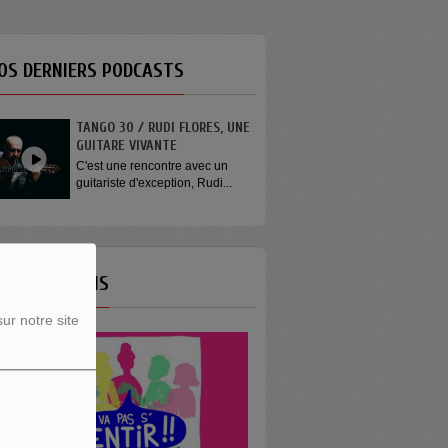
OS DERNIERS PODCASTS
TANGO 30 / RUDI FLORES, UNE
GUITARE VIVANTE
C'est une rencontre avec un
guitariste d'exception, Rudi...
OS ÉMISSIONS
ur notre site