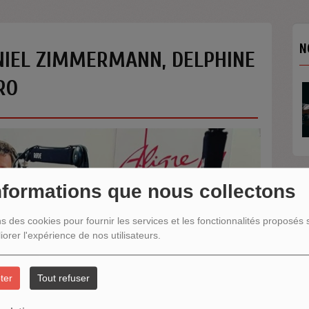
N
NIEL ZIMMERMANN, DELPHINE
RO
nformations que nous collectons
N
ns des cookies pour fournir les services et les fonctionnalités proposés s
iorer l'expérience de nos utilisateurs.
ter
Tout refuser