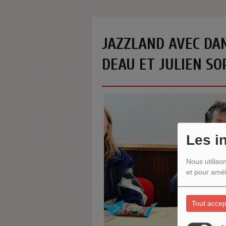
JAZZLAND AVEC DA
DEAU ET JULIEN SO
Les i
Nous utiliso
et pour amél
Tout accep