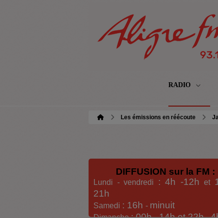
RADIO
Les émissions en réécoute
Ja
DIFFUSION sur la FM :
: 4h -12h
Lundi - vendredi
et
21h
: 16h
minuit
Samedi
-
: 00h -
14h et 22h
4
Dimanche
-