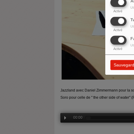
A
Ut
Activé
T
Ut
Activé
F
Ut
Activé
Sauvegard
Jazzland avec Daniel Zimmermann pour la sor
Soro pour celle de " the other side of water" (
00:00