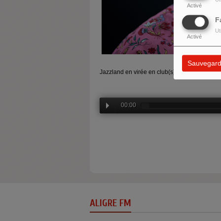
Activé
F
Ut
Activé
Sauvegard
Jazzland en virée en club(s) avec Simon Goub
00:00
ALIGRE FM