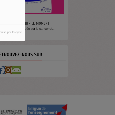
N VA PAS S’MENTIR - LE MOMENT
ne émission engagée sur le cancer et...
pulsé par Orejime
ETROUVEZ-NOUS SUR