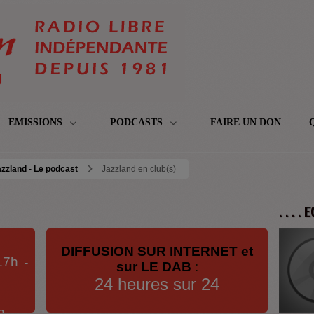
EMISSIONS
PODCASTS
FAIRE UN DON
zzland - Le podcast
Jazzland en club(s)
. . . .
DIFFUSION SUR INTERNET et
17h
-
sur LE DAB
:
24 heures sur 24
h