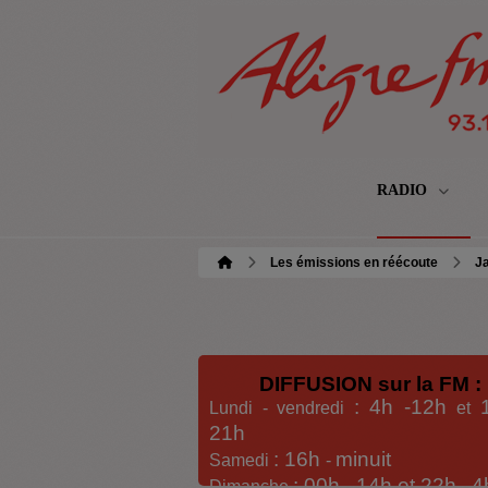
RADIO
Les émissions en réécoute
Ja
DIFFUSION sur la FM :
: 4h -12h
Lundi - vendredi
et
21h
: 16h
minuit
Samedi
-
: 00h -
14h et 22h
4
Dimanche
-