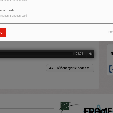
acebook
ilisation: Fonctionnalité
O
U
Pro
er
ert et Alex Dutilh
R
58:58
Télécharger le podcast