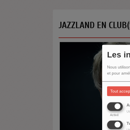
JAZZLAND EN CLUB(
Les i
Nous utiliso
et pour amél
Tout accep
A
Ut
Activé
T
Ut