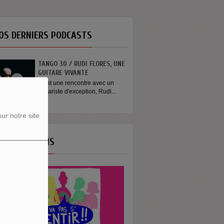
OS DERNIERS PODCASTS
TANGO 30 / RUDI FLORES, UNE
GUITARE VIVANTE
C'est une rencontre avec un
guitariste d'exception, Rudi...
ur notre site
OS ÉMISSIONS