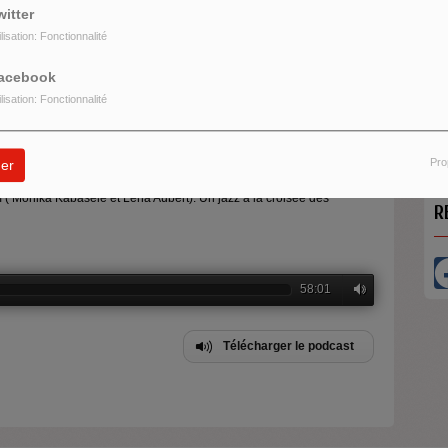
witter
ilisation: Fonctionnalité
acebook
O
ilisation: Fonctionnalité
U
Pro
er
 ( Monika Kabasele et Lena Aubert). Un jazz à la croisée des
R
58:01
Télécharger le podcast