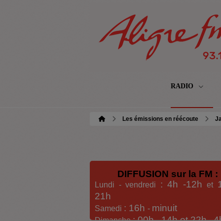
RADIO
Les émissions en réécoute
Ja
DIFFUSION sur la FM :
: 4h -12h
Lundi - vendredi
et
21h
: 16h
minuit
Samedi
-
: 00h -
14h et 22h
4
Dimanche
-