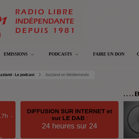
EMISSIONS
PODCASTS
FAIRE UN DON
zzland - Le podcast
Jazzland en Méditerranée
. . . .
DIFFUSION SUR INTERNET et
17h
-
sur LE DAB
:
24 heures sur 24
h