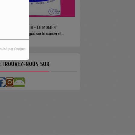
N VA PAS S’MENTIR - LE MOMENT
ne émission engagée sur le cancer et...
pulsé par Orejime
ETROUVEZ-NOUS SUR