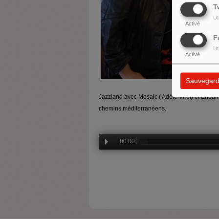
T
Ut
Activé
F
Ut
Activé
Sauvegard
Jazzland avec Mosaic ( Adèle Viret) et Ehbam
chemins méditerranéens.
00:00