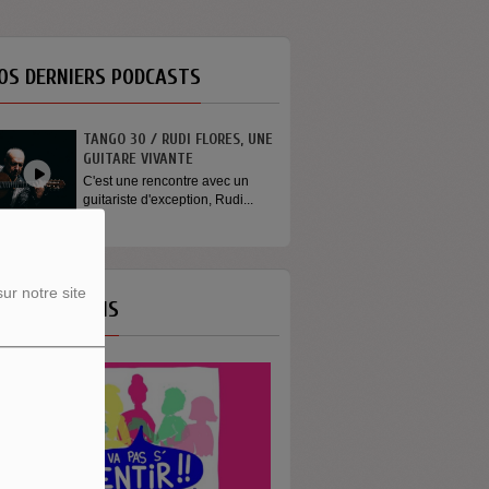
OS DERNIERS PODCASTS
TANGO 30 / RUDI FLORES, UNE
GUITARE VIVANTE
C'est une rencontre avec un
guitariste d'exception, Rudi...
ur notre site
OS ÉMISSIONS