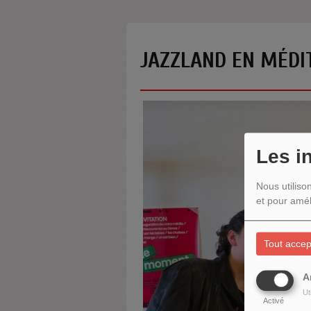
JAZZLAND EN MÉDI
Les i
Nous utiliso
et pour amél
Tout accep
A
Ut
Activé