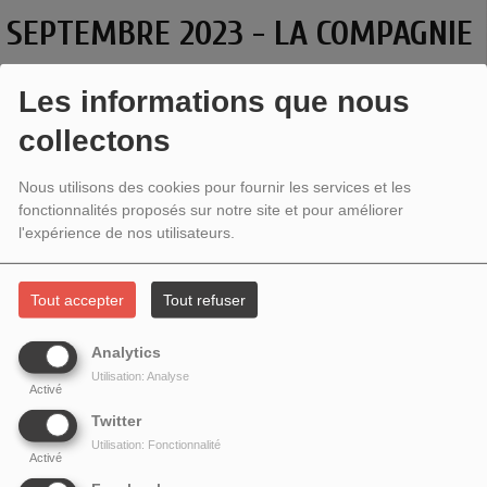
SEPTEMBRE 2023 - LA COMPAGNIE
DES AIDANTS
Les informations que nous
collectons
Nous utilisons des cookies pour fournir les services et les
fonctionnalités proposés sur notre site et pour améliorer
l'expérience de nos utilisateurs.
Tout accepter
Tout refuser
Analytics
Utilisation: Analyse
Activé
L'ÉTINCELLE DANS LA VILLE # 39 - LA COMPAGNIE DES
Twitter
AIDANTS
Utilisation: Fonctionnalité
Activé
Au micro de
l'Étincelle dans la ville
Mélanie Tailly
,
Estelle