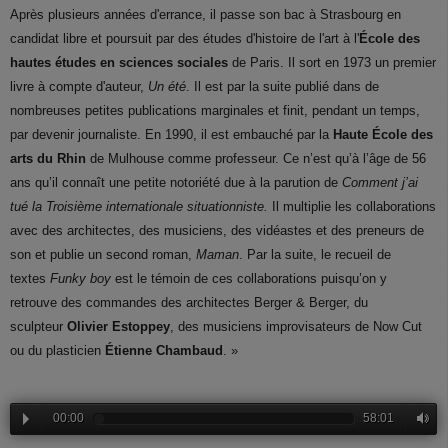
Après plusieurs années d'errance, il passe son bac à Strasbourg en
candidat libre et poursuit par des études d'histoire de l'art à l'
École des
hautes études en sciences sociales
de Paris
.
Il sort en 1973 un premier
livre à compte d'auteur,
Un été
. Il est par la suite publié dans de
nombreuses petites publications marginales et finit, pendant un temps,
par devenir journaliste. En 1990, il est embauché par la
Haute École des
arts du Rhin
de Mulhouse comme professeur. Ce n’est qu’à l’âge de 56
ans qu’il connaît une petite notoriété due à la parution de
Comment j’ai
tué la Troisième internationale situationniste.
Il multiplie les collaborations
avec des architectes, des musiciens, des vidéastes et des preneurs de
son et publie un second roman,
Maman
. Par la suite, le recueil de
textes
Funky boy
est le témoin de ces collaborations puisqu’on y
retrouve des commandes des architectes Berger & Berger, du
sculpteur
Olivier Estoppey
, des musiciens improvisateurs de Now Cut
ou du plasticien
Étienne Chambaud
. »
00:00
58:01