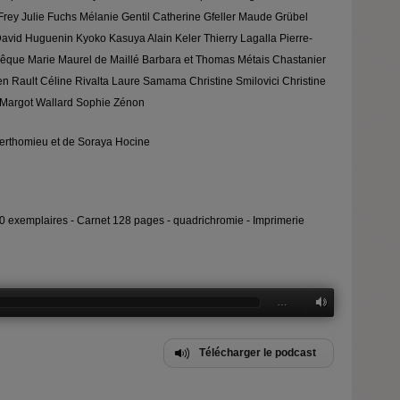
Frey Julie Fuchs Mélanie Gentil Catherine Gfeller Maude Grübel
avid Huguenin Kyoko Kasuya Alain Keler Thierry Lagalla Pierre-
évêque Marie Maurel de Maillé Barbara et Thomas Métais Chastanier
fen Rault Céline Rivalta Laure Samama Christine Smilovici Christine
n Margot Wallard Sophie Zénon
y Berthomieu et de Soraya Hocine
00 exemplaires - Carnet 128 pages - quadrichromie - Imprimerie
…
Télécharger le podcast