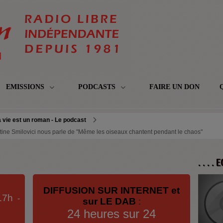
EMISSIONS
PODCASTS
FAIRE UN DON
 vie est un roman - Le podcast
stine Smilovici nous parle de "Même les oiseaux chantent pendant le chaos"
. . . .
DIFFUSION SUR INTERNET et
17h
-
sur LE DAB
:
24 heures sur 24