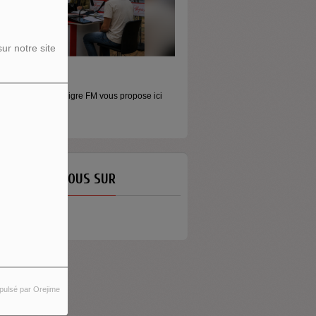
ur notre site
ORS LES MURS
MONEY - LE MOMENT
icros baladeurs Aligre FM vous propose ici
Raconter l’argent autrement Money
'écouter des...
émission...
ETROUVEZ-NOUS SUR
pulsé par Orejime