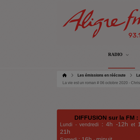
RADIO
Les émissions en réécoute
La
La vie est un roman # 06 octobre 2020 - Chri
DIFFUSION sur la FM :
: 4h -12h
Lundi - vendredi
et
21h
: 16h
minuit
Samedi
-