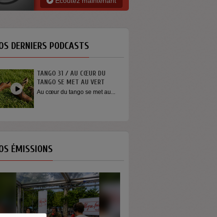
Ecoutez maintenant
OS DERNIERS PODCASTS
TANGO 31 / AU CŒUR DU
INTERVIEW SORTI
TANGO SE MET AU VERT
YOUN SUN NAH
Au cœur du tango se met au...
Quelques mots de 
Youn Sun Nah apr
concert...
OS ÉMISSIONS