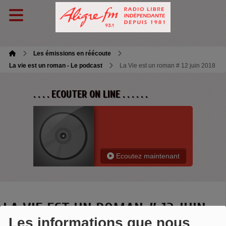
Les émissions en réécoute
La vie est un roman - Le podcast
La Vie est un roman # 12 juin 2018
. . . . ECOUTER ON LINE . . . . . .
Ecoutez maintenant
LA VIE EST UN ROMAN # 12 JUIN
Les informations que nous