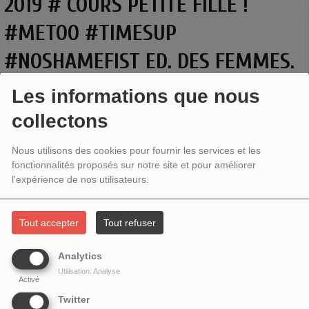
2019 # COURS PETITE FILLE !
#METOO #TIMESUP
#NOSHAMEFIST ED. DES FEMMES.
Les informations que nous
collectons
Nous utilisons des cookies pour fournir les services et les
fonctionnalités proposés sur notre site et pour améliorer
l'expérience de nos utilisateurs.
Tout accepter
Tout refuser
Analytics
Fatima Benomar
,
Karine Miermont
,
Michèle Idels
&
Christine Villeneuve
Utilisation: Analyse
nous parlent de
Cours petite fille ! #metoo #timesup #noshamefist
Ed. des
Activé
femmes Antoinette Fouque.
Twitter