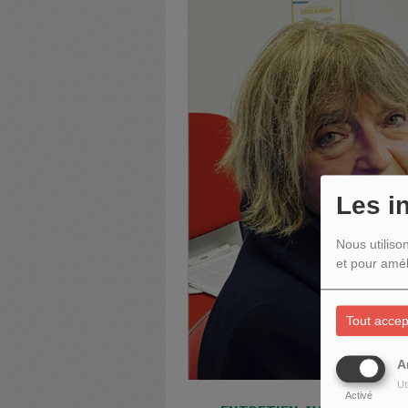
Les i
Nous utiliso
et pour amél
Tout accep
A
Ut
Activé