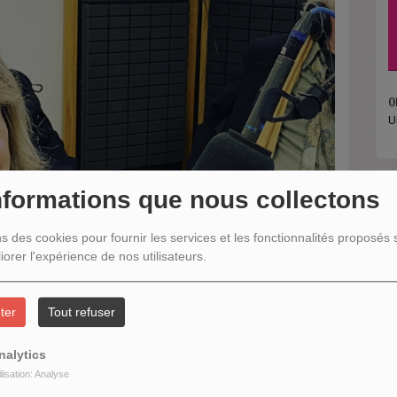
O
U
nformations que nous collectons
R
ns des cookies pour fournir les services et les fonctionnalités proposés s
iorer l'expérience de nos utilisateurs.
ter
Tout refuser
nalytics
ilisation: Analyse