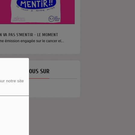
N VA PAS S’MENTIR - LE MOMENT
ne émission engagée sur le cancer et...
ETROUVEZ-NOUS SUR
ur notre site