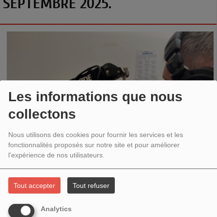
SEPTEMBRE 2025.
Les informations que nous
collectons
Nous utilisons des cookies pour fournir les services et les
fonctionnalités proposés sur notre site et pour améliorer
l'expérience de nos utilisateurs.
Tout accepter
Tout refuser
Ecoutez ici l'interview par Eric Dotter ( animateur de Radioscenic) de
Nadia
Analytics
Ettayeb
, directrice d'Aligre FM pour présenter la 44ème rentrée de notre radio