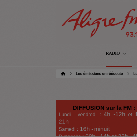
RADIO
Les émissions en réécoute
Lu
DIFFUSION sur la FM :
: 4h -12h
Lundi - vendredi
et
21h
: 16h
minuit
Samedi
-
: 00h -
14h et 22h
4
Dimanche
-