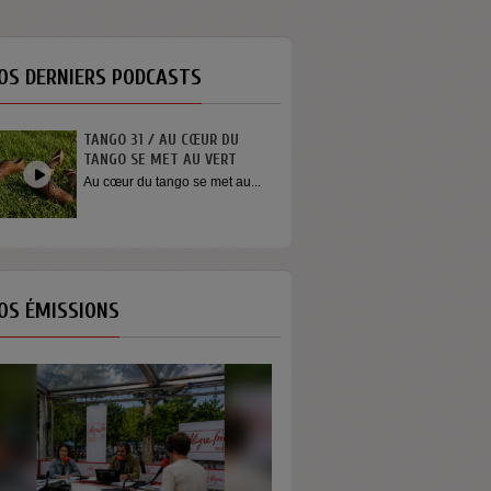
OS DERNIERS PODCASTS
TANGO 31 / AU CŒUR DU
INTERVIEW SORTI
TANGO SE MET AU VERT
YOUN SUN NAH
Au cœur du tango se met au...
Quelques mots de 
Youn Sun Nah apr
concert...
OS ÉMISSIONS