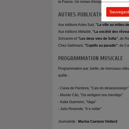
la France. Un roman d'enquête et de quête, qui
Sauvegard
AUTRES PUBLICATIONS PRÉSEN
Aux éditions Actes Sud,
"La ville au milieu 
Aux éditions Métailié,
"La société des rêveu
Schramm et
"Les deux vies de Sofia"
, de R
Chez Gallimard,
"Captifs au paradis"
, de Ca
PROGRAMMATION MUSICALE
Programmation par Joelle, de morceaux cité
quête :
- Caixa de Pandora, "Cais do desassossego"
- Mundo Cão, "Da vertigem sou mendigo"
- Katia Guerreiro, "Vaga"
- Julio Resende, "Ir e voltar"
Journaliste :
Marina Caetano Viellard