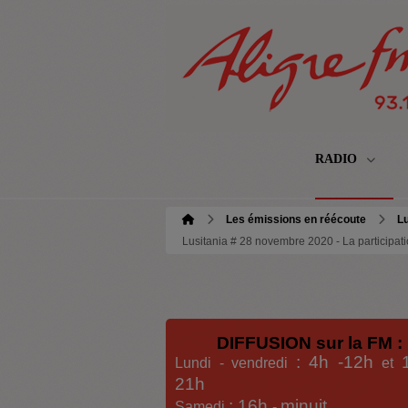
RADIO
Les émissions en réécoute
Lu
Lusitania # 28 novembre 2020 - La participa
DIFFUSION sur la FM :
: 4h -12h
Lundi - vendredi
et
21h
: 16h
minuit
Samedi
-