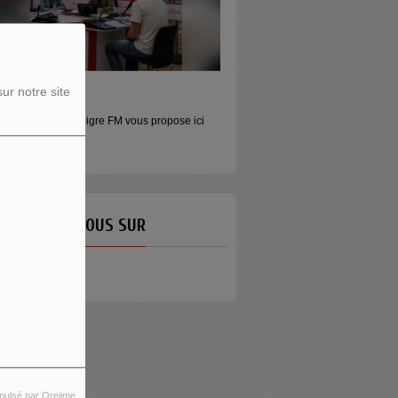
ur notre site
ORS LES MURS
MONEY - LE MOMENT
icros baladeurs Aligre FM vous propose ici
Raconter l’argent autrement Money
'écouter des...
émission...
ETROUVEZ-NOUS SUR
pulsé par Orejime