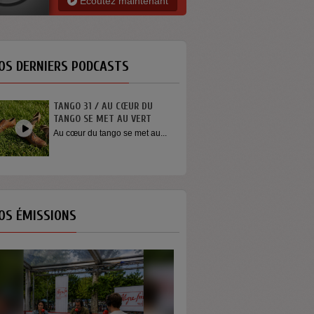
Ecoutez maintenant
OS DERNIERS PODCASTS
TANGO 31 / AU CŒUR DU
INTERVIEW SORTI
TANGO SE MET AU VERT
YOUN SUN NAH
Au cœur du tango se met au...
Quelques mots de 
Youn Sun Nah apr
concert...
OS ÉMISSIONS