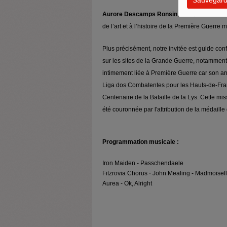
Aurore Descamps Ronsin
est diplômée de L’
de l’art et à l’histoire de la Première Guerre 
Plus précisément, notre invitée est guide co
sur les sites de la Grande Guerre, notamment
intimement liée à Première Guerre car son arr
Liga dos Combatentes pour les Hauts-de-Fran
Centenaire de la Bataille de la Lys. Cette mis
été couronnée par l'attribution de la médaill
Programmation musicale :
Iron Maiden - Passchendaele
Fitzrovia Chorus · John Mealing - Madmoisell
Aurea - Ok, Alright