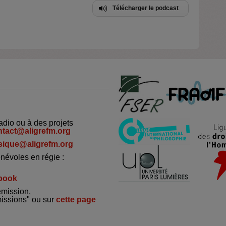
Télécharger le podcast
adio ou à des projets
ntact@aligrefm.org
ique@aligrefm.org
névoles en régie :
book
émission,
missions" ou sur
cette page