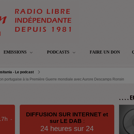
EMISSIONS
PODCASTS
FAIRE UN DON
sitania - Le podcast
tion portugaise à la Première Guerre mondiale avec Aurore Descamps Ronsin
. . . .
DIFFUSION SUR INTERNET et
17h
-
sur LE DAB
:
24 heures sur 24