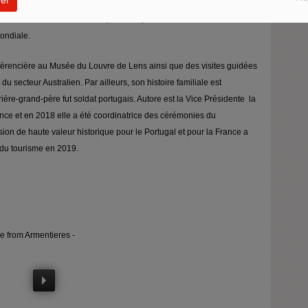
Ecole du Louvre et tout son parcours professionnel est lié à l'histoire
mondiale.
nférencière au Musée du Louvre de Lens ainsi que des visites guidées
 du secteur Australien.
Par ailleurs, son histoire familiale est
ière-grand-père fut soldat portugais. Autore est la Vice Présidente la
ce et en 2018 elle a été coordinatrice des cérémonies du
sion de haute valeur historique pour le Portugal et pour la France a
e du tourisme en 2019.
e from Armentieres -