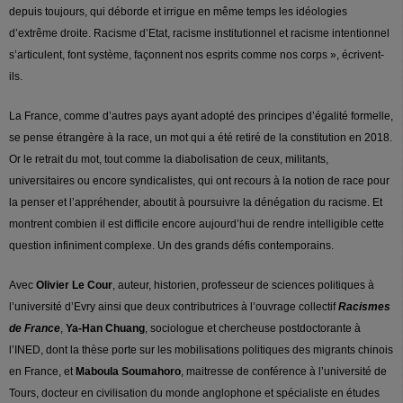
depuis toujours, qui déborde et irrigue en même temps les idéologies
d’extrême droite.
Racisme d’Etat, racisme institutionnel et racisme intentionnel
s’articulent, font système, façonnent nos esprits comme nos corps », écrivent-
ils.
La France, comme d’autres pays ayant adopté des principes d’égalité formelle,
se pense étrangère à la race, un mot qui a été retiré de la constitution en 2018.
Or le retrait du mot, tout comme la diabolisation de ceux, militants,
universitaires ou encore syndicalistes, qui ont recours à la notion de race pour
la penser et l’appréhender, aboutit à poursuivre la dénégation du racisme. Et
montrent combien il est difficile encore aujourd’hui de rendre intelligible cette
question infiniment complexe. Un des grands défis contemporains.
Avec
Olivier Le Cour
, auteur, historien, professeur de sciences politiques à
l’université d’Evry ainsi que deux contributrices à l’ouvrage collectif
Racismes
de France
,
Ya-Han Chuang
, sociologue et chercheuse postdoctorante à
l’INED, dont la thèse porte sur les mobilisations politiques des migrants chinois
en France, et
Maboula Soumahoro
, maitresse de conférence à l’université de
Tours, docteur en civilisation du monde anglophone et spécialiste en études