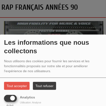
RAP FRANÇAIS ANNÉES 90
Les informations que nous
collectons
Nous utilisons des cookies pour fournir les services et les
fonctionnalités proposés sur notre site et pour améliorer
l'expérience de nos utilisateurs.
PLAYLIST RAP FRANÇAIS ANNÉES 90.
113 X Rocé X Rodriguez - La vérité blesse
Tout accepter
Tout refuser
113 - Aperispliff
Analytics
Utilisation: Analyse
ATK featuring Zoxea - Attaque A Mic Armé
Activé