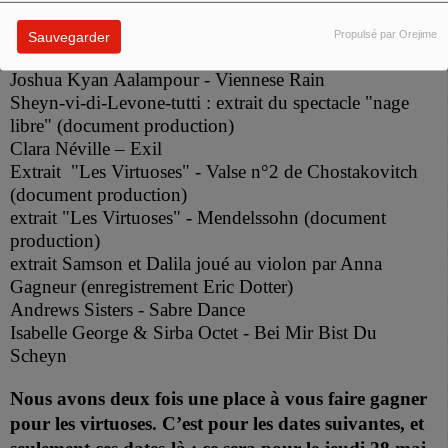
musicale : Pierre Demkoff) :
Propulsé par Orejime
Sauvegarder
Bande Annonce Nage Libre (document production)
Joshua Kyan Aalampour - Viennese Rain
Sheyn-vi-di-Levone-tutti : extrait du spectacle "nage
libre" (document production)
Clara Néville – Exil
Extrait "Les Virtuoses" - Valse n°2 de Chostakovitch
(document production)
extrait "Les Virtuoses" - Mendelssohn (document
production)
extrait Samson et Dalila joué au violon par Anna
Gagneur (enregistrement Eric Dotter)
Andrews Sisters - Sabre Dance
Isabelle George & Sirba Octet - Bei Mir Bist Du
Scheyn
Nous avons deux fois une place à vous faire gagner
pour les virtuoses. C’est pour les dates suivantes, et