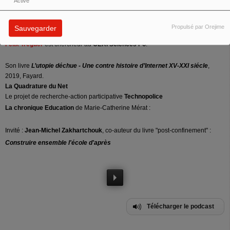
Francesca Musiani
est chercheuse au CNRS au
Centre Internet et société
.
Activé
Son livre
Internet et vie privée
, 2016, UPPR éditions.
Propulsé par Orejime
Sauvegarder
Deux articles
sur l’internet russe : (
1
) (
2
)
Félix Tréguer
est chercheur au
CERI Sciences Po
.
Son livre
L’utopie déchue - Une contre histoire d’Internet XV-XXI siécle
,
2019, Fayard.
La Quadrature du Net
Le projet de recherche-action participative
Technopolice
La chronique Education
de Marie-Catherine Mérat :
Invité :
Jean-Michel Zakhartchouk
, co-auteur du livre "post-confinement" :
Construire ensemble l'école d'après
Télécharger le podcast