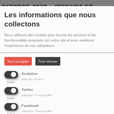
OCTOBRE 2020 - CENSURE ET
Les informations que nous
SURVEILLANCE SUR INTERNET
collectons
Nous utilisons des cookies pour fournir les services et les
fonctionnalités proposés sur notre site et pour améliorer
l'expérience de nos utilisateurs.
Tout accepter
Tout refuser
Analytics
Utilisation: Analyse
Activé
Twitter
Emission en partenariat avec le
Centre Internet et société
Utilisation: Fonctionnalité
Activé
Interview :
Facebook
Utilisation: Fonctionnalité