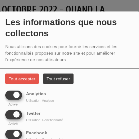
OCTOBRE 2022 - QUAND LA
GÉNÉTIQUE S'EMMÊLE
Les informations que nous
collectons
Nous utilisons des cookies pour fournir les services et les
fonctionnalités proposés sur notre site et pour améliorer
l'expérience de nos utilisateurs.
Tout accepter
Tout refuser
Analytics
Utilisation: Analyse
Activé
Twitter
En mars 2022, la société californienne MyOme, dirigée par
Utilisation: Fonctionnalité
le généticien Akash Kumar, annonçait dans la prestigieuse
Activé
revue
Nature genetics
être en mesure de déchiffrer la
Facebook
quasi-totalité de l’ADN d’embryons de quelques jours créés