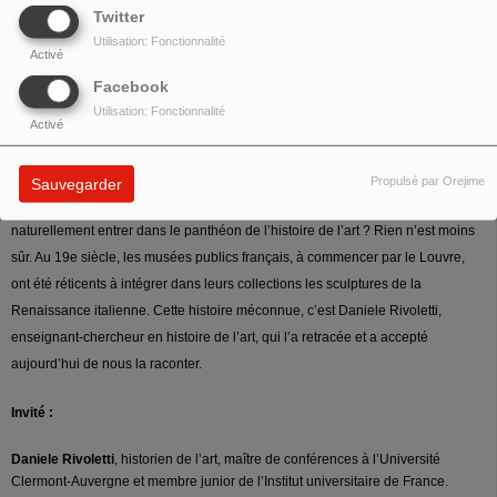
Twitter
Utilisation: Fonctionnalité
Activé
Facebook
Utilisation: Fonctionnalité
Qu’est-ce qui fait qu’une œuvre d’art entre, ou non, dans les collections d’un
Activé
musée ? Qu’est-ce qui fait qu’on la trouve belle, qu’on la considère comme un
chef d’œuvre qui, forcément, traversera le temps sans prendre une ride ?
Propulsé par Orejime
Sauvegarder
Possèderait-elle des qualités intrinsèques qui nous amèneraient à la faire
naturellement entrer dans le panthéon de l’histoire de l’art ? Rien n’est moins
sûr. Au 19e siècle, les musées publics français, à commencer par le Louvre,
ont été réticents à intégrer dans leurs collections les sculptures de la
Renaissance italienne. Cette histoire méconnue, c’est Daniele Rivoletti,
enseignant-chercheur en histoire de l’art, qui l’a retracée et a accepté
aujourd’hui de nous la raconter.
Invité :
Daniele Rivoletti
, historien de l’art, maître de conférences à l’Université
Clermont-Auvergne et membre junior de l’Institut universitaire de France.