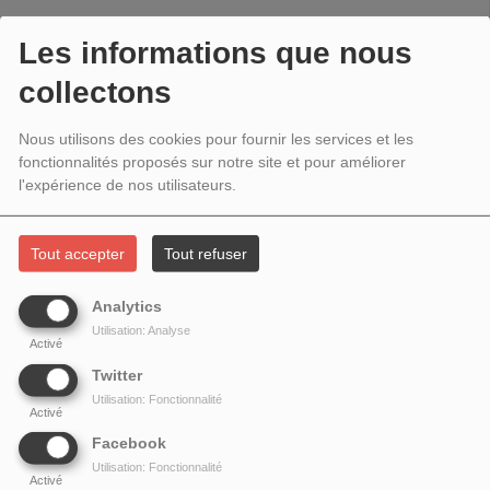
NOVEMBRE 2025 - SAUVER LES
Les informations que nous
SKYBLOGS
collectons
Nous utilisons des cookies pour fournir les services et les
fonctionnalités proposés sur notre site et pour améliorer
l'expérience de nos utilisateurs.
Tout accepter
Tout refuser
Analytics
Utilisation: Analyse
Activé
Twitter
Utilisation: Fonctionnalité
Entre 2002 et 2023, 36 millions de skyblogs ont été créés. Progressivement
Activé
délaissés au profit des réseaux sociaux, que reste-il des Skyblogs? Pourquoi
Facebook
et comment conserver ce patrimoine? Que nous apprend-t-il sur la génération
Utilisation: Fonctionnalité
skyblog et plus généralement sur l'histoire du web et son évolution?
Activé