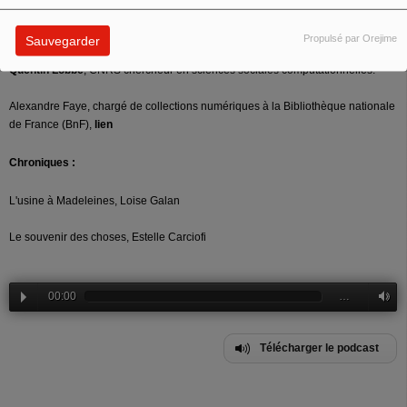
Invités :
Propulsé par Orejime
Sauvegarder
Quentin Lobbé
, CNRS chercheur en sciences sociales computationnelles:
Alexandre Faye, chargé de collections numériques à la Bibliothèque nationale
de France (BnF),
lien
Chroniques :
L'usine à Madeleines, Loise Galan
Le souvenir des choses, Estelle Carciofi
00:00
…
Télécharger le podcast