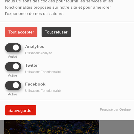
Nous utilisons des cookies pour fournir les services et les
de son E.P
Jour
.
fonctionnalités proposés sur notre site et pour améliorer
l'expérience de nos utilisateurs.
Tout accepter
Tout refuser
Analytics
Utilisation: Analyse
Activé
Twitter
Utilisation: Fonctionnalité
Activé
Facebook
Utilisation: Fonctionnalité
Activé
Propulsé par Orejime
Sauvegarder