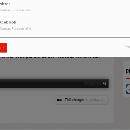
witter
ilisation: Fonctionnalité
acebook
ilisation: Fonctionnalité
H
M
ur la parution de son livre
Les 5 temples
aux
d
Pro
er
ier
qui nous parlera de son nouveau roman
Paul
R
…
Télécharger le podcast