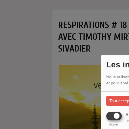
RESPIRATIONS # 18
AVEC TIMOTHY MIRT
SIVADIER
Les i
Nous utiliso
et pour amél
Tout accep
A
Ut
Activé