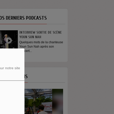
OS DERNIERS PODCASTS
INTERVIEW SORTIE DE SCÈNE
YOUN SUN NAH
Quelques mots de la chanteuse
Youn Sun Nah après son
concert...
ur notre site
OS ÉMISSIONS