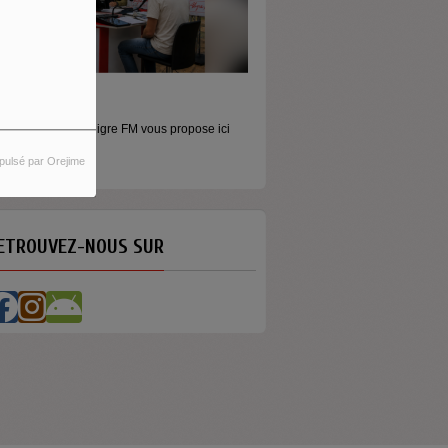
ORS LES MURS
icros baladeurs Aligre FM vous propose ici
'écouter des...
pulsé par Orejime
ETROUVEZ-NOUS SUR