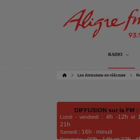
RADIO
Les émissions en réécoute
Re
DIFFUSION sur la FM :
: 4h -12h
Lundi - vendredi
et
21h
: 16h
minuit
Samedi
-
: 00h -
14h et 22h
4
Dimanche
-