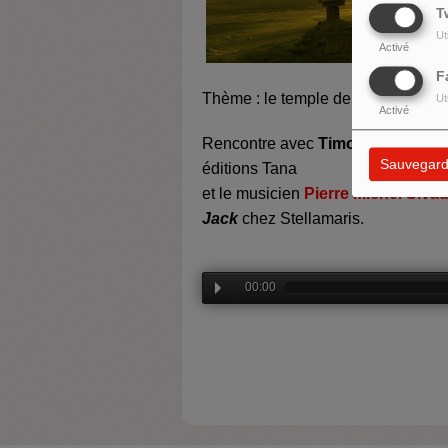
T
Ut
Activé
F
Thème : le temple de la respiration
Ut
Activé
Rencontre avec
Timothy Mirthil
po
Sauvegard
éditions Tana
et le musicien
Pierre Michel Sivad
Jack
chez Stellamaris
.
00:00